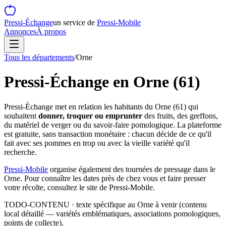
Pressi-Échange
un service de
Pressi-Mobile
Annonces
À propos
Tous les départements
/
Orne
Pressi-Échange en
Orne
(
61
)
Pressi-Échange met en relation les habitants du
Orne
(
61
) qui
souhaitent
donner, troquer ou emprunter
des fruits, des greffons,
du matériel de verger ou du savoir-faire pomologique. La plateforme
est gratuite, sans transaction monétaire : chacun décide de ce qu'il
fait avec ses pommes en trop ou avec la vieille variété qu'il
recherche.
Pressi-Mobile
organise également des tournées de pressage dans le
Orne
. Pour connaître les dates près de chez vous et faire presser
votre récolte, consultez le site de Pressi-Mobile.
TODO-CONTENU · texte spécifique au
Orne
à venir (contenu
local détaillé — variétés emblématiques, associations pomologiques,
points de collecte).