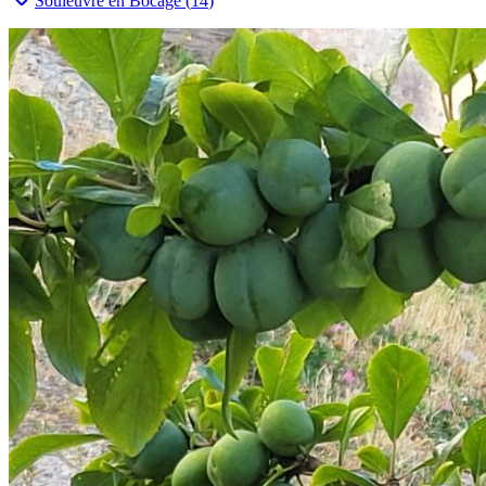
Souleuvre en Bocage
(
14
)