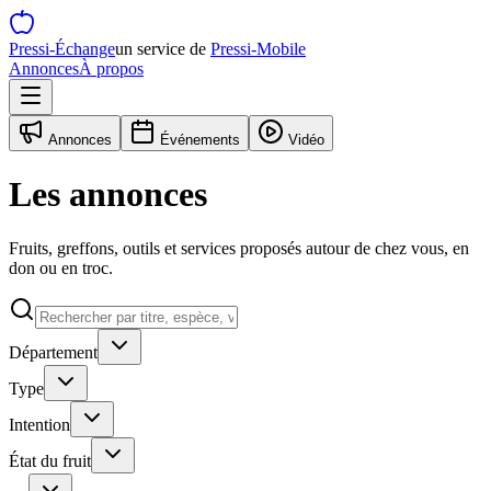
Pressi-Échange
un service de
Pressi-Mobile
Annonces
À propos
Annonces
Événements
Vidéo
Les annonces
Fruits, greffons, outils et services proposés autour de chez vous, en
don ou en troc.
Département
Type
Intention
État du fruit