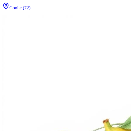
Conlie
(
72
)