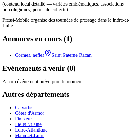
(contenu local détaillé — variétés emblématiques, associations
pomologiques, points de collecte).
Pressi-Mobile organise des tournées de pressage dans le
Indre-et-
Loire
.
Annonces en cours (
1
)
Cormes, nefles
Saint-Paterne-Racan
Événements à venir (
0
)
Aucun événement prévu pour le moment.
Autres départements
Calvados
Côtes-d'Armor
Finistère
Ille-et-Vilaine
Loire-Atlantique
Maine-et-Loire